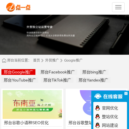
苏
州
点
一
点
网
络
技
术
有
限
公
司
邢台当前位置：
首页
外贸推广
Google推广
邢台Google推广
邢台Facebook推广
邢台bing推广
邢台YouTube推广
邢台TikTok推广
邢台Yandex推广
官网优化
整站优化
邢台谷歌小语种SEO优化
邢台谷歌整站SEO
网站建设