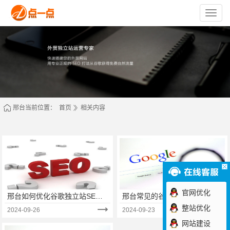
苏
州
点
一
点
网
络
技
术
有
限
公
司
邢台当前位置：
首页
相关内容
官网优化
邢台如何优化谷歌独立站SEO
邢台常见的谷歌优化方法有哪
的技巧‌
些？（二）
整站优化
2024-09-26
2024-09-23
网站建设