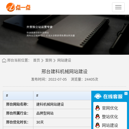
苏
州
点
一
点
网
络
技
术
有
限
公
司
邢台当前位置：
首页
案例
网站建设
邢台建科机械网站建设
发布时间：2022-07-05
浏览量：24405次
#
#
邢台网站名称：
建科机械网站建设
官网优化
邢台所属行业：
品牌型网站
整站优化
邢台优化时长：
30天
网站建设