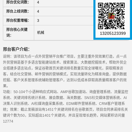
邢台优化词数：
4
邢台上线词数：
4
邢台权重增幅：
3
邢台核心关键
机械
13205123399
词：
邢台客户介绍：
说明：该项目为点一点外贸营销平台推广项目，主要注重外贸效果打造，点一点
外贸营销是基于多语言智能建站技术、搜索算法、大数据挖掘技术，帮助外贸企
业搭建多语言站点，保证谷歌首页关键词排名数量实现全球曝光，获取精准访
客，结合社交营销、邮件营销的营销模式，实现流量转化为精准询盘，提供数据
挖掘、客户关系管理系统辅助管理客户，达到以低成本获取高质量精准客户的效
果。
功能：50-104个小语种响应式网站、AMP谷歌加速站、询盘管理系统、流量监控
系统、关键词排名统计系统、展会数据、海关数据、SNS社交媒体营销系统、AI
决策人识别系统、AI社媒询盘采集系统、EDM邮件营销系统、CRM客户管理系
统；效果：截止发稿该站有1451个关键词排名在谷歌首页，项目合同承诺排名关
键词个数为50，实际超出1401个关键词，并且呈现增长趋势，网站累积访问量
12774