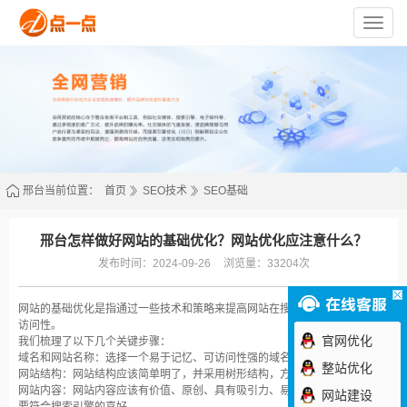
苏
州
点
一
点
网
络
技
术
有
限
公
司
邢台当前位置：
首页
SEO技术
SEO基础
邢台怎样做好网站的基础优化？网站优化应注意什么？
发布时间：2024-09-26
浏览量：33204次
网站的基础优化是指通过一些技术和策略来提高网站在搜索引擎中的排名和可
访问性。
官网优化
我们梳理了以下几个关键步骤：
域名和网站名称：选择一个易于记忆、可访问性强的域名和网站名称。
整站优化
网站结构：网站结构应该简单明了，并采用树形结构，方便用户浏览和搜索。
网站内容：网站内容应该有价值、原创、具有吸引力、易于阅读和理解，并且
网站建设