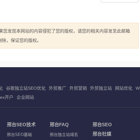
如果您发现本网站的内容侵犯了您的版权，请您的相关内容发至此邮箱
立即删除，保证您的版权。
化
谷歌独立站SEO优化
外贸推广
外贸营销
外贸独立站
网站优化
W
dex开户
企业网站
邢台SEO技术
邢台FAQ
邢台SEO
邢台社媒
邢台SEO基础
邢台独立站域名